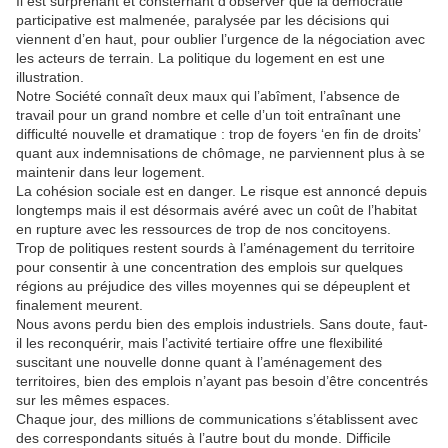
Il est surprenant et consternant d’observer que la démocratie
participative est malmenée, paralysée par les décisions qui
viennent d’en haut, pour oublier l’urgence de la négociation avec
les acteurs de terrain. La politique du logement en est une
illustration.
Notre Société connaît deux maux qui l’abîment, l’absence de
travail pour un grand nombre et celle d’un toit entraînant une
difficulté nouvelle et dramatique : trop de foyers ‘en fin de droits’
quant aux indemnisations de chômage, ne parviennent plus à se
maintenir dans leur logement.
La cohésion sociale est en danger. Le risque est annoncé depuis
longtemps mais il est désormais avéré avec un coût de l’habitat
en rupture avec les ressources de trop de nos concitoyens.
Trop de politiques restent sourds à l’aménagement du territoire
pour consentir à une concentration des emplois sur quelques
régions au préjudice des villes moyennes qui se dépeuplent et
finalement meurent.
Nous avons perdu bien des emplois industriels. Sans doute, faut-
il les reconquérir, mais l’activité tertiaire offre une flexibilité
suscitant une nouvelle donne quant à l’aménagement des
territoires, bien des emplois n’ayant pas besoin d’être concentrés
sur les mêmes espaces.
Chaque jour, des millions de communications s’établissent avec
des correspondants situés à l’autre bout du monde. Difficile