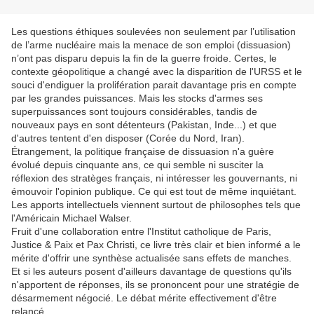
Les questions éthiques soulevées non seulement par l’utilisation
de l’arme nucléaire mais la menace de son emploi (dissuasion)
n’ont pas disparu depuis la fin de la guerre froide. Certes, le
contexte géopolitique a changé avec la disparition de l'URSS et le
souci d'endiguer la prolifération parait davantage pris en compte
par les grandes puissances. Mais les stocks d'armes ses
superpuissances sont toujours considérables, tandis de
nouveaux pays en sont détenteurs (Pakistan, Inde...) et que
d'autres tentent d'en disposer (Corée du Nord, Iran).
Étrangement, la politique française de dissuasion n'a guère
évolué depuis cinquante ans, ce qui semble ni susciter la
réflexion des stratèges français, ni intéresser les gouvernants, ni
émouvoir l'opinion publique. Ce qui est tout de même inquiétant.
Les apports intellectuels viennent surtout de philosophes tels que
l'Américain Michael Walser.
Fruit d'une collaboration entre l'Institut catholique de Paris,
Justice & Paix et Pax Christi, ce livre très clair et bien informé a le
mérite d'offrir une synthèse actualisée sans effets de manches.
Et si les auteurs posent d'ailleurs davantage de questions qu'ils
n'apportent de réponses, ils se prononcent pour une stratégie de
désarmement négocié. Le débat mérite effectivement d'être
relancé.