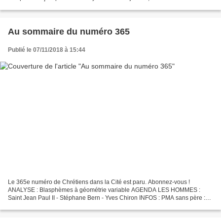
discernement vocationnel organisé à Rome...
Au sommaire du numéro 365
Publié le 07/11/2018 à 15:44
Le 365e numéro de Chrétiens dans la Cité est paru. Abonnez-vous !
ANALYSE : Blasphèmes à géométrie variable AGENDA LES HOMMES :
Saint Jean Paul II - Stéphane Bern - Yves Chiron INFOS : PMA sans père :
opposition de l'Eglise - Alliance Vita mobilisée contre...