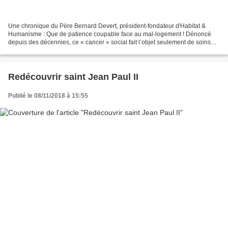
Une chronique du Père Bernard Devert, président-fondateur d'Habitat &
Humanisme : Que de patience coupable face au mal-logement ! Dénoncé
depuis des décennies, ce « cancer » social fait l’objet seulement de soins
palliatifs. Quelle est la volonté d’en...
Redécouvrir saint Jean Paul II
Publié le 08/11/2018 à 15:55