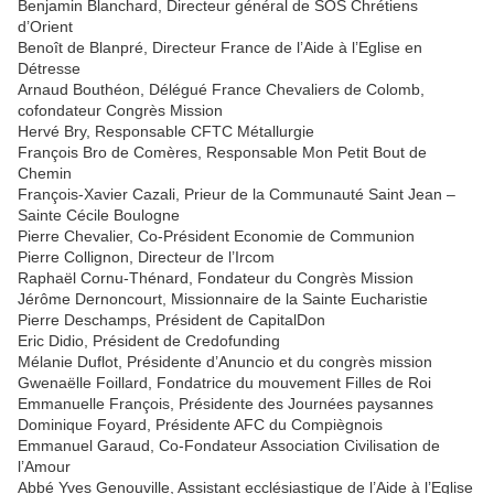
Benjamin Blanchard, Directeur général de SOS Chrétiens
d’Orient
Benoît de Blanpré, Directeur France de l’Aide à l’Eglise en
Détresse
Arnaud Bouthéon, Délégué France Chevaliers de Colomb,
cofondateur Congrès Mission
Hervé Bry, Responsable CFTC Métallurgie
François Bro de Comères, Responsable Mon Petit Bout de
Chemin
François-Xavier Cazali, Prieur de la Communauté Saint Jean –
Sainte Cécile Boulogne
Pierre Chevalier, Co-Président Economie de Communion
Pierre Collignon, Directeur de l’Ircom
Raphaël Cornu-Thénard, Fondateur du Congrès Mission
Jérôme Dernoncourt, Missionnaire de la Sainte Eucharistie
Pierre Deschamps, Président de CapitalDon
Eric Didio, Président de Credofunding
Mélanie Duflot, Présidente d’Anuncio et du congrès mission
Gwenaëlle Foillard, Fondatrice du mouvement Filles de Roi
Emmanuelle François, Présidente des Journées paysannes
Dominique Foyard, Présidente AFC du Compiègnois
Emmanuel Garaud, Co-Fondateur Association Civilisation de
l’Amour
Abbé Yves Genouville, Assistant ecclésiastique de l’Aide à l’Eglise