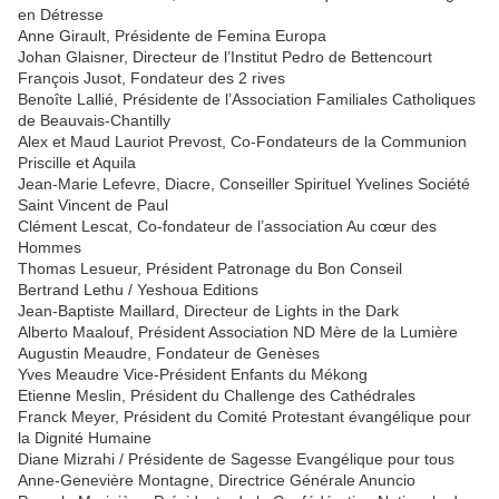
en Détresse
Anne Girault, Présidente de Femina Europa
Johan Glaisner, Directeur de l’Institut Pedro de Bettencourt
François Jusot, Fondateur des 2 rives
Benoîte Lallié, Présidente de l’Association Familiales Catholiques
de Beauvais-Chantilly
Alex et Maud Lauriot Prevost, Co-Fondateurs de la Communion
Priscille et Aquila
Jean-Marie Lefevre, Diacre, Conseiller Spirituel Yvelines Société
Saint Vincent de Paul
Clément Lescat, Co-fondateur de l’association Au cœur des
Hommes
Thomas Lesueur, Président Patronage du Bon Conseil
Bertrand Lethu / Yeshoua Editions
Jean-Baptiste Maillard, Directeur de Lights in the Dark
Alberto Maalouf, Président Association ND Mère de la Lumière
Augustin Meaudre, Fondateur de Genèses
Yves Meaudre Vice-Président Enfants du Mékong
Etienne Meslin, Président du Challenge des Cathédrales
Franck Meyer, Président du Comité Protestant évangélique pour
la Dignité Humaine
Diane Mizrahi / Présidente de Sagesse Evangélique pour tous
Anne-Genevière Montagne, Directrice Générale Anuncio