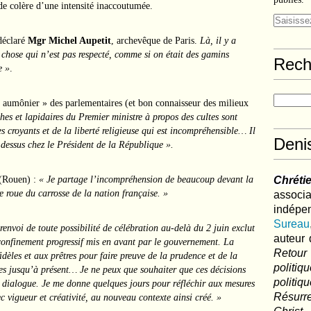
de colère d’une intensité inaccoutumée.
déclaré
Mgr Michel Aupetit
, archevêque de Paris.
Là, il y a
 chose qui n’est pas respecté, comme si on était des gamins
Rech
e »
.
 aumônier » des parlementaires (et bon connaisseur des milieux
ches et lapidaires du Premier ministre à propos des cultes sont
es croyants et de la liberté religieuse qui est incompréhensible… Il
Deni
 dessus chez le Président de la République ».
(Rouen) :
« Je partage l’incompréhension de beaucoup devant la
Chréti
re roue du carrosse de la nation française. »
associa
indé
Sureau
 renvoi de toute possibilité de célébration au-delà du 2 juin exclut
auteur 
déconfinement progressif mis en avant par le gouvernement. La
Retour
dèles et aux prêtres pour faire preuve de la prudence et de la
politi
ées jusqu’à présent… Je ne peux que souhaiter que ces décisions
polit
i dialogue. Je me donne quelques jours pour réfléchir aux mesures
Résurre
ec vigueur et créativité, au nouveau contexte ainsi créé. »