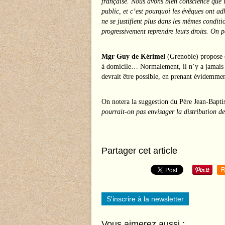
française. Nous avons bien conscience que l’
public, et c’est pourquoi les évêques ont ad
ne se justifient plus dans les mêmes conditio
progressivement reprendre leurs droits. On p
Mgr Guy de Kérimel
(Grenoble) propose qu
à domicile… Normalement, il n’y a jamais d
devrait être possible, en prenant évidemment
On notera la suggestion du Père Jean-Baptis
pourrait-on pas envisager la distribution d
Partager cet article
R
S'inscrire à la newsletter
Vous aimerez aussi :