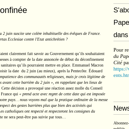
confinée
S'ab
Pape
dans 
u 2 juin suscite une colère inhabituelle des évêques de France.
rtas Ecclesiae contre l'Etat antichrétien ?
Pour re
vaient clairement fait savoir au Gouvernement qu’ils souhaitaient
du Pape
 messes à compter de la date annoncée de début du déconfinement
Cité
par
 sanitaires qu’ils pourraient mettre en place. Emmanuel Macron
https:/
oisir la date du 2 juin (au mieux), après la Pentecôte. Édouard
ents.ht
’impatience des communautés religieuses, mais je crois légitime de
avant cette barrière du 2 juin », en rappelant que les lieux de
»
Cette décision a provoqué une réaction assez molle du Conseil
e France qui
« prend acte avec regret de cette date qui est imposée
e notre pays… nous voyons mal que la pratique ordinaire de la messe
espect des gestes barrières plus que bien des activités qui
News
es catholiques ont respecté et respecteront les consignes du
ste ne sera peut-être pas suivie par tous…
Abonnez-v
publiés.