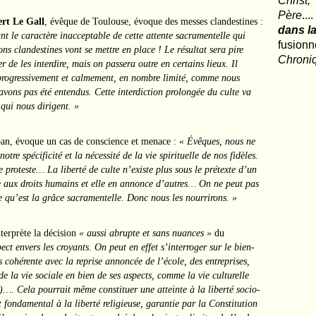
Christ,
Père
..
rt Le Gall
, évêque de Toulouse, évoque des messes clandestines :
dans la
nt le caractère inacceptable de cette attente sacramentelle qui
fusio
ions clandestines vont se mettre en place ! Le résultat sera pire
Chroni
 de les interdire, mais on passera outre en certains lieux. Il
c progressivement et calmement, en nombre limité, comme nous
vons pas été entendus. Cette interdiction prolongée du culte va
qui nous dirigent. »
an, évoque un cas de conscience et menace :
« Évêques, nous ne
e spécificité et la nécessité de la vie spirituelle de nos fidèles.
 proteste… La liberté de culte n’existe plus sous le prétexte d’un
e aux droits humains et elle en annonce d’autres… On ne peut pas
lle qu’est la grâce sacramentelle. Donc nous les nourrirons. »
terprète la décision
« aussi abrupte et sans nuances »
du
ct envers les croyants. On peut en effet s’interroger sur le bien-
 cohérente avec la reprise annoncée de l’école, des entreprises,
 la vie sociale en bien de ses aspects, comme la vie culturelle
)…. Cela pourrait même constituer une atteinte à la liberté socio-
it fondamental à la liberté religieuse, garantie par la Constitution