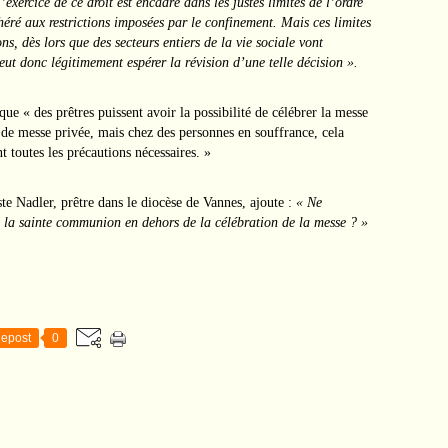
exercice de ce droit est encadré dans les justes limites de l’ordre
héré aux restrictions imposées par le confinement. Mais ces limites
ns, dès lors que des secteurs entiers de la vie sociale vont
eut donc légitimement espérer la révision d’une telle décision ».
e « des prêtres puissent avoir la possibilité de célébrer la messe
e messe privée, mais chez des personnes en souffrance, cela
 toutes les précautions nécessaires. »
te Nadler, prêtre dans le diocèse de Vannes, ajoute :
« Ne
e la sainte communion en dehors de la célébration de la messe ? »
epost
0