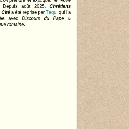
 Comprendre et expliquer le Notre
.. Depuis août 2025,
Chrétiens
 Cité
a été reprise par
Téqui
qui l'a
nnée avec
Discours du Pape &
que romaine
.