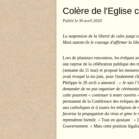
Colère de l'Eglise 
Publié le
30 avril 2020
La suspension de la liberté de culte jusqu’a
Mais auront-ils le courage d'affirmer la libe
Lors de plusieurs rencontres, les évêques a
une reprise de la célébration publique des
(semaine du 11 mai) et proposé les mesures
avait évoqué la mi-juin, pour finalement ch
Philippe le 28 avril a annoncé :
« Je sais l
demander de ne pas organiser de cérémonies 
culte pourront « continuer à rester ouverts 
permanent de la Conférence des évêques d
aux catholiques et à toutes les religions d
favorise la propagation du virus et gène le r
reprendront bientôt. »
Tout en ajoutant :
« L
Gouvernement. »
Mais cette position légali