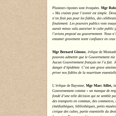
Plusieurs ripostes sont évoquées.
Mgr Robe
« Ma crainte pour l’avenir est simple. Deva
n’en finit pas pour les fidèles, des célébrat
finalement. Les pouvoirs publics vont essayer
aurait mieux valu autoriser le culte publi
l’avions proposé au gouvernement. Nous n’a
entamer gravement notre confiance en ceux 
Mgr Bernard Ginoux
, évêque de Montaub
pouvons admettre que le Gouvernement nie notr
Aucun Gouvernement français ne l’a fait. Je
danger d’épidémie. C’est une grave atteint
priver nos fidèles de la nourriture essentie
L’évêque de Bayonne,
Mgr Marc Aillet,
in
Gouvernement comme
« un manque de respe
fondé d’une telle décision qui ne semble pas
des transports en commun, des commerces, de
(médiathèques, bibliothèques, petits musées
civique des cultes, partie essentielle du dro