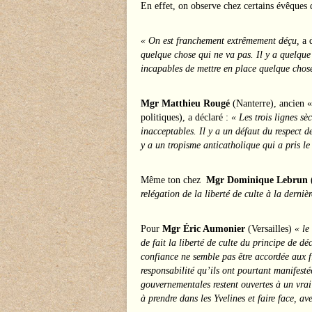
En effet, on observe chez certains évêques 
« On est franchement extrêmement déçu,
a 
quelque chose qui ne va pas. Il y a quelque
incapables de mettre en place quelque chos
Mgr Matthieu Rougé
(Nanterre), ancien «
politiques), a déclaré :
« Les trois lignes sè
inacceptables. Il y a un défaut du respect d
y a un tropisme anticatholique qui a pris le
Même ton chez
Mgr Dominique Lebrun
relégation de la liberté de culte à la derniè
Pour
Mgr Éric Aumonier
(Versailles)
« le
de fait la liberté de culte du principe de 
confiance ne semble pas être accordée aux fi
responsabilité qu’ils ont pourtant manifest
gouvernementales restent ouvertes à un vra
à prendre dans les Yvelines et faire face, av