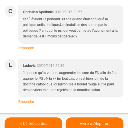
C
Christian Apollonia
03/10/2016 22:57
et où étaient ils pendant 30 ans quand était appliqué la
politique anticatholique&antinataliste des autres partis
politiques ? en quoi le ps, qui veut permettre l'avortement à la
demande, est il moins dangereux ?
Répondre
L
Ludovic
30/09/2016 22:30
Je pense qu'ils veulent augmenter le score du FN afin de faire
gagner le PS ;-)<br /> En tout cas, on est bien loin de la
doctrine catholique lorsqu'on tire à boulet rouge sur le parti
des ouvriers et autres rejetés de la mondialisation
Répondre
< L'hérésie des
Vivre à Alep : un