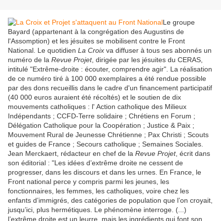
Le groupe
Bayard (appartenant à la congrégation des Augustins de
l'Assomption) et les jésuites se mobilisent contre le Front
National. Le quotidien
La Croix
va diffuser à tous ses abonnés un
numéro de la
Revue
Projet
, dirigée par les jésuites du CERAS,
intitulé "Extrême-droite : écouter, comprendre agir". La réalisation
de ce numéro tiré à 100 000 exemplaires a été rendue possible
par des dons recueillis dans le cadre d'un financement participatif
(40 000 euros auraient été récoltés) et le soutien de dix
mouvements catholiques : l' Action catholique des Milieux
Indépendants ; CCFD-Terre solidaire ; Chrétiens en Forum ;
Délégation Catholique pour la Coopération ; Justice & Paix ;
Mouvement Rural de Jeunesse Chrétienne ; Pax Christi ; Scouts
et guides de France ; Secours catholique ; Semaines Sociales.
Jean Merckaert, rédacteur en chef de la
Revue Projet
, écrit dans
son éditorial : "Les idées d’extrême droite ne cessent de
progresser, dans les discours et dans les urnes. En France, le
Front national perce y compris parmi les jeunes, les
fonctionnaires, les femmes, les catholiques, voire chez les
enfants d’immigrés, des catégories de population que l’on croyait,
jusqu’ici, plus hermétiques. Le phénomène interroge. (...)
l’extrême droite est un leurre, mais les ingrédients qui font son