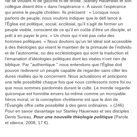
Ne se voulant ni de gauche ni de droite, Stanley Hauerwas et son
collègue disent être « dans l’espérance ». À savoir l’espérance
qui anime le peuple chrétien. Ils précisent : « Lorsque nous
parlons de peuple, nous voulons indiquer que le défi lancé à
l’Église est politique, social, ecclésial, qu’il s’agit de former un
peuple visible, conscient de ce qu’il en coûte d’être un disciple, et
prêt à en payer le prix. » Un choix qui n’est pas celui des
hommes politiques. « Nous doutons qu’un tel idéal soit accessible
à des théologies qui visent le maintien de la primauté de l’individu
et de l’autonomie, ou des ecclésiologies qui sont la traduction et
l’émanation d’idéologies politiques dont les visées n’ont rien de
biblique. Par ''authentique '' nous entendons que l’Église doit
pouvoir redevenir un peuple capable de regarder sans ciller les
dures réalités qui le concernent. Nous actualisons et anticipons
une telle possibilité chaque fois que nous confessons notre foi ou
que nous sommes pardonnés durant le culte. Le monde regarde
quiconque est honnête envers lui-même comme un incroyable
héros moral, or la conception chrétienne est que le don de
l’Évangile offre cette possibilité à des gens ordinaires. » (246)
Pour en savoir davantage sur Stanley Hauerwas et ses disciples :
Denis Sureau,
Pour une nouvelle théologie politique
(Parole
et silence, 2008, 17 €).