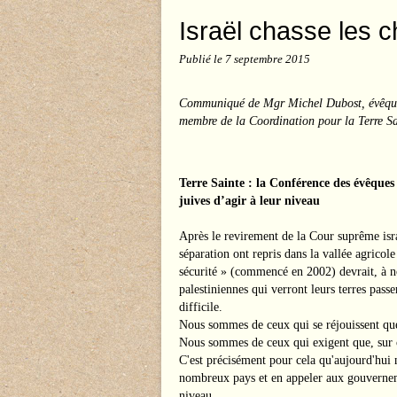
Israël chasse les ch
Publié le
7 septembre 2015
Communiqué de Mgr Michel Dubost, évêque d’
membre de la Coordination pour la Terre Sa
Terre Sainte : la Conférence des évêq
juives d’agir à leur niveau
Après le revirement de la Cour suprême isra
séparation ont repris dans la vallée agrico
sécurité » (commencé en 2002) devrait, à n
palestiniennes qui verront leurs terres passer
difficile.
Nous sommes de ceux qui se réjouissent que 
Nous sommes de ceux qui exigent que, sur cet
C'est précisément pour cela qu'aujourd'hui
nombreux pays et en appeler aux gouvernem
niveau.