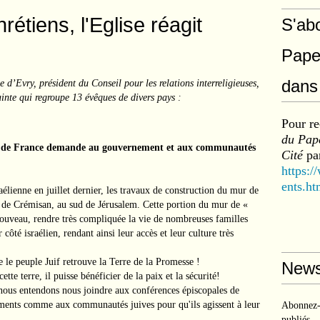
rétiens, l'Eglise réagit
S'ab
Pape
dans 
Evry, président du Conseil pour les relations interreligieuses,
inte qui regroupe 13 évêques de divers pays :
Pour re
du Pape
ues de France demande au gouvernement et aux communautés
Cité
par
https:/
ents.ht
élienne en juillet dernier, les travaux de construction du mur de
le de Crémisan, au sud de Jérusalem. Cette portion du mur de «
ouveau, rendre très compliquée la vie de nombreuses familles
 côté israélien, rendant ainsi leur accès et leur culture très
le peuple Juif retrouve la Terre de la Promesse !
News
te terre, il puisse bénéficier de la paix et la sécurité!
 nous entendons nous joindre aux conférences épiscopales de
ents comme aux communautés juives pour qu'ils agissent à leur
Abonnez-v
publiés.