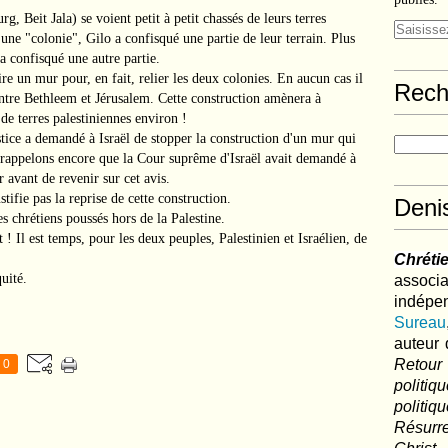
, Beit Jala) se voient petit à petit chassés de leurs terres
une "colonie", Gilo a confisqué une partie de leur terrain. Plus
 confisqué une autre partie.
re un mur pour, en fait, relier les deux colonies. En aucun cas il
Rech
 entre Bethleem et Jérusalem. Cette construction amènera à
 de terres palestiniennes environ !
tice a demandé à Israël de stopper la construction d'un mur qui
rappelons encore que la Cour suprême d'Israël avait demandé à
 avant de revenir sur cet avis.
tifie pas la reprise de cette construction.
Deni
s chrétiens poussés hors de la Palestine.
t ! Il est temps, pour les deux peuples, Palestinien et Israélien, de
Chréti
quité.
associa
indé
Sureau
auteur 
Retour
0
politi
polit
Résurre