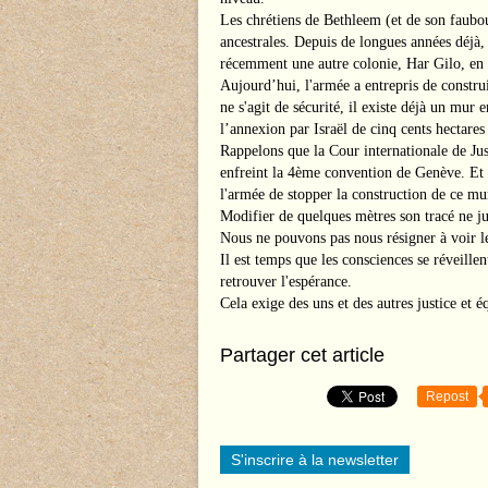
Les chrétiens de Bethleem (et de son faubourg
ancestrales. Depuis de longues années déjà, 
récemment une autre colonie, Har Gilo, en a
Aujourd’hui, l'armée a entrepris de construi
ne s'agit de sécurité, il existe déjà un mur
l’annexion par Israël de cinq cents hectares
Rappelons que la Cour internationale de Jus
enfreint la 4ème convention de Genève. Et 
l'armée de stopper la construction de ce mur
Modifier de quelques mètres son tracé ne jus
Nous ne pouvons pas nous résigner à voir le
Il est temps que les consciences se réveillen
retrouver l'espérance.
Cela exige des uns et des autres justice et é
Partager cet article
Repost
S'inscrire à la newsletter