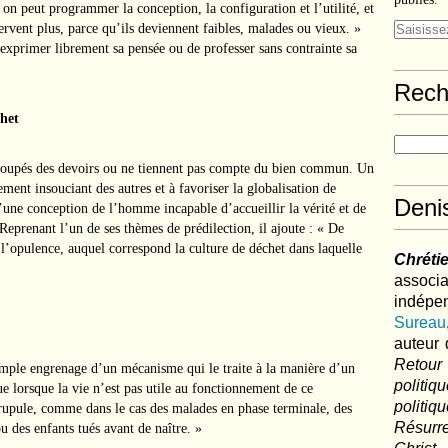
on peut programmer la conception, la configuration et l’utilité, et
servent plus, parce qu’ils deviennent faibles, malades ou vieux. »
exprimer librement sa pensée ou de professer sans contrainte sa
Rech
chet
 coupés des devoirs ou ne tiennent pas compte du bien commun. Un
ement insouciant des autres et à favoriser la globalisation de
Deni
d’une conception de l’homme incapable d’accueillir la vérité et de
Reprenant l’un de ses thèmes de prédilection, il ajoute : « De
e l’opulence, auquel correspond la culture de déchet dans laquelle
Chréti
associa
indé
Sureau
auteur 
Retour
simple engrenage d’un mécanisme qui le traite à la manière d’un
politi
e lorsque la vie n’est pas utile au fonctionnement de ce
polit
crupule, comme dans le cas des malades en phase terminale, des
Résurre
u des enfants tués avant de naître. »