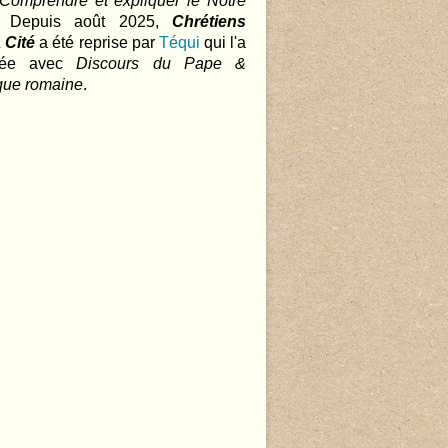
 Comprendre et expliquer le Notre
.. Depuis août 2025,
Chrétiens
 Cité
a été reprise par
Téqui
qui l'a
nnée avec
Discours du Pape &
que romaine
.