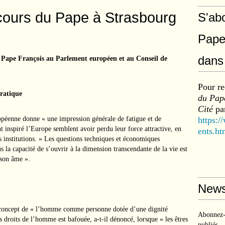
scours du Pape à Strasbourg
S'ab
Pape
dans 
 du Pape François au Parlement européen et au Conseil de
Pour re
cratique
du Pape
Cité
par
péenne donne « une impression générale de fatigue et de
https:/
nt inspiré l’Europe semblent avoir perdu leur force attractive, en
ents.ht
s institutions. » Les questions techniques et économiques
 la capacité de s’ouvrir à la dimension transcendante de la vie est
 son âme ».
News
 concept de « l’homme comme personne dotée d’une dignité
Abonnez-v
s droits de l’homme est bafouée, a-t-il dénoncé, lorsque « les êtres
publiés.