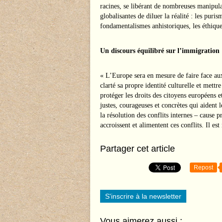
racines, se libérant de nombreuses manipula
globalisantes de diluer la réalité : les puris
fondamentalismes anhistoriques, les éthiques
Un discours équilibré sur l’immigration
« L’Europe sera en mesure de faire face aux
clarté sa propre identité culturelle et mett
protéger les droits des citoyens européens et
justes, courageuses et concrètes qui aident
la résolution des conflits internes – cause 
accroissent et alimentent ces conflits. Il est
Partager cet article
Repost
S'inscrire à la newsletter
Vous aimerez aussi :