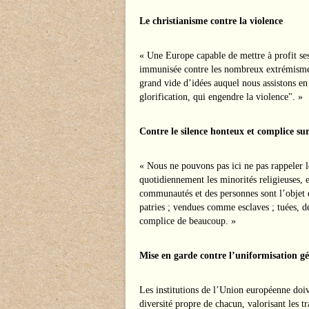
Le christianisme contre la violence
« Une Europe capable de mettre à profit ses
immunisée contre les nombreux extrémismes 
grand vide d’idées auquel nous assistons en
glorification, qui engendre la violence". »
Contre le silence honteux et complice sur
« Nous ne pouvons pas ici ne pas rappeler l
quotidiennement les minorités religieuses, 
communautés et des personnes sont l’objet d
patries ; vendues comme esclaves ; tuées, dé
complice de beaucoup. »
Mise en garde contre l’uniformisation g
Les institutions de l’Union européenne doive
diversité propre de chacun, valorisant les tr